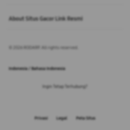
Buka
About Situs Gacor Link Resmi
© 2026 RODARP. All rights reserved.
Indonesia / Bahasa Indonesia
Ingin Tetap Terhubung?
Privasi
Legal
Peta Situs